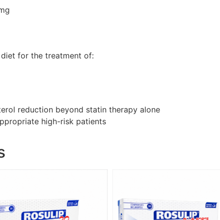
 mg
iet for the treatment of:
terol reduction beyond statin therapy alone
ppropriate high-risk patients
s